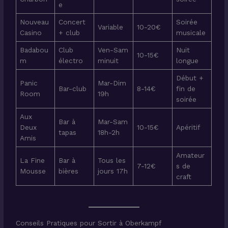
e
Nouveau
Concert
Soirée
Variable
10-20€
Casino
+ club
musicale
Badabou
Club
Ven-Sam
Nuit
10-15€
m
électro
minuit
longue
Début +
Panic
Mar-Dim
Bar-club
8-14€
fin de
Room
19h
soirée
Aux
Bar à
Mar-Sam
Deux
10-15€
Apéritif
tapas
18h-2h
Amis
Amateur
La Fine
Bar à
Tous les
7-12€
s de
Mousse
bières
jours 17h
craft
Conseils Pratiques pour Sortir à Oberkampf