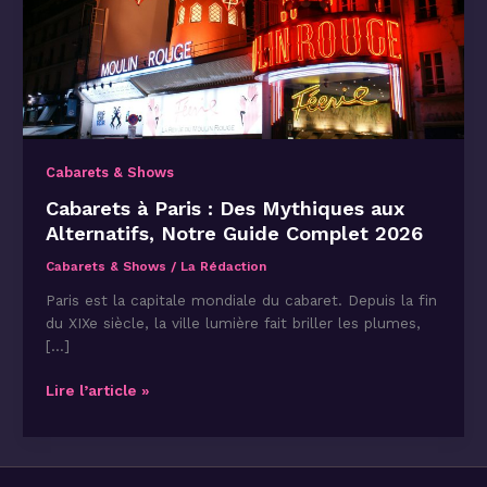
Cabarets & Shows
Cabarets à Paris : Des Mythiques aux
Alternatifs, Notre Guide Complet 2026
Cabarets & Shows
/
La Rédaction
Paris est la capitale mondiale du cabaret. Depuis la fin
du XIXe siècle, la ville lumière fait briller les plumes,
[…]
Cabarets
Lire l’article »
à
Paris
:
Des