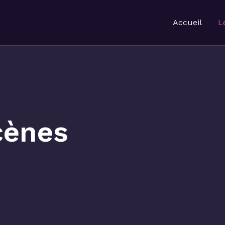
Accueil
L
cènes